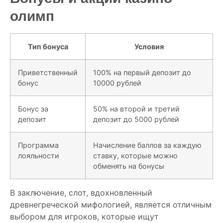
олимп
Тип бонуса
Условия
Приветственный
100% на первый депозит до
бонус
10000 рублей
Бонус за
50% на второй и третий
депозит
депозит до 5000 рублей
Программа
Начисление баллов за каждую
лояльности
ставку, которые можно
обменять на бонусы
В заключение, слот, вдохновленный
древнегреческой мифологией, является отличным
выбором для игроков, которые ищут