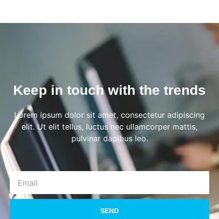
Keep in touch with the trends
Lorem ipsum dolor sit amet, consectetur adipiscing
elit. Ut elit tellus, luctus nec ullamcorper mattis,
pulvinar dapibus leo.
SEND