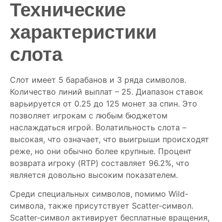
Технические
характеристики
слота
Слот имеет 5 барабанов и 3 ряда символов.
Количество линий выплат – 25. Диапазон ставок
варьируется от 0.25 до 125 монет за спин. Это
позволяет игрокам с любым бюджетом
наслаждаться игрой. Волатильность слота –
высокая, что означает, что выигрыши происходят
реже, но они обычно более крупные. Процент
возврата игроку (RTP) составляет 96.2%, что
является довольно высоким показателем.
Среди специальных символов, помимо Wild-
символа, также присутствует Scatter-символ.
Scatter-символ активирует бесплатные вращения,