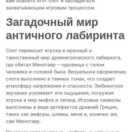
вам освоить этот слот и насладиться
захватывающим игровым процессом.
Загадочный мир
античного лабиринта
Слот переносит игрока в мрачный и
таинственный мир древнегреческого лабиринта,
где обитал Минотавр – чудовище с телом
человека и головой быка. Визуальное оформление
слота выполнено в темных тонах, что создает
атмосферу напряжения и опасности. Эмбиентное
звучание усиливает эти ощущения, погружая
игрока в мир мифов и легенд. Игровые символы
выполнены в виде артефактов древней Греции,
таких как амфоры, шлемы, мечи и, конечно же,
сам Минотавр.