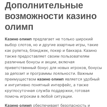
Дополнительные
возможности казино
олимп
Казино олимп
предлагает не только широкий
выбор слотов, но и другие азартные игры, такие
как рулетка, блэкджек, покер и баккара. Казино
также предоставляет своим пользователям
различные бонусы и акции, включая
приветственный бонус для новых игроков, бонусы
за депозит и программы лояльности. Важным
преимуществом
казино олимп
является удобный
и интуитивно понятный интерфейс, а также
круглосуточная служба поддержки, готовая
помочь игрокам в любой ситуации.
Казино олимп
обеспечивает безопасность и