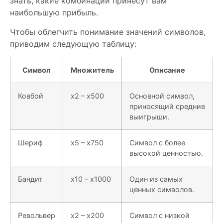
знать, какие комбинации принесут вам
наибольшую прибыль.
Чтобы облегчить понимание значений символов,
приводим следующую таблицу:
Символ
Множитель
Описание
Ковбой
x2 – x500
Основной символ,
приносящий средние
выигрыши.
Шериф
x5 – x750
Символ с более
высокой ценностью.
Бандит
x10 – x1000
Один из самых
ценных символов.
Револьвер
x2 – x200
Символ с низкой