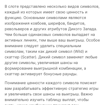
В слоте представлено несколько видов символов,
каждый из которых имеет свою ценность и
функцию. Основными символами являются
изображения ковбоев, шерифов, бандитов,
револьверов и других атрибутов Дикого Запада.
Чем больше одинаковых символов выпадает на
активных линиях, тем выше ваш выигрыш. Особое
внимание следует уделить специальным
символам, таким как дикий символ (Wild) и
скаттер (Scatter). Дикий символ заменяет любые
другие символы, увеличивая шансы на
формирование выигрышной комбинации, а
скаттер активирует бонусные раунды.
Понимание ценности каждого символа поможет
вам разрабатывать эффективную стратегию игры
и увеличивать свои шансы на выигрыш. Важно
внимательно изучить таблицу выплат, чтобы