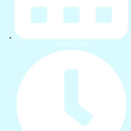
May 5, 2026