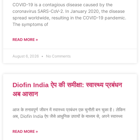
COVID-19 is a contagious disease caused by the
coronavirus SARS-CoV-2. In January 2020, the disease
spread worldwide, resulting in the COVID-19 pandemic.
The symptoms of
READ MORE »
August 6, 2026
No Comments
Diofin India ऐप की समीक्षा: स्वास्थ्य प्रबंधन
अब आसान
आज के तनावपूर्ण जीवन में स्वास्थ्य प्रबंधन एक चुनौती बन चुका है। लेकिन
अब, Diofin India ऐप जैसे आधुनिक उपायों के माध्यम से, अपने स्वास्थ्य
READ MORE »