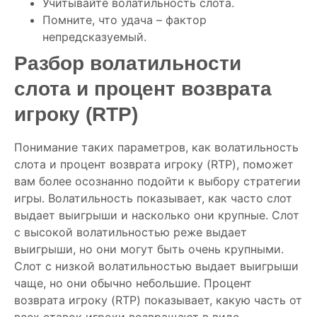
Учитывайте волатильность слота.
Помните, что удача – фактор
непредсказуемый.
Разбор волатильности
слота и процент возврата
игроку (RTP)
Понимание таких параметров, как волатильность
слота и процент возврата игроку (RTP), поможет
вам более осознанно подойти к выбору стратегии
игры. Волатильность показывает, как часто слот
выдает выигрыши и насколько они крупные. Слот
с высокой волатильностью реже выдает
выигрыши, но они могут быть очень крупными.
Слот с низкой волатильностью выдает выигрыши
чаще, но они обычно небольшие. Процент
возврата игроку (RTP) показывает, какую часть от