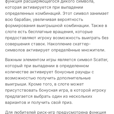
функция расширяющегося дикого символа,
которая активируется при выпадении
определенных комбинаций. Этот символ занимает
всю барабан, увеличивая вероятность
формирования выигрышной комбинации. Также в
слоте есть бесплатные вращения, которые
предоставляют игроку возможность выиграть без
совершения ставок. Накопление скаттер-
символов активирует определённые множители.
Важным элементом игры является символ Scatter,
который при выпадении в определенном
количестве активирует бонусные раунды с
возможностью получить дополнительные
выигрыши. Кроме того, в слоте может
присутствовать бонусная игра, в которой игроку
предлагается выбрать один из нескольких
вариантов и получить свой приз.
Для любителей риск-игр предусмотрена функция