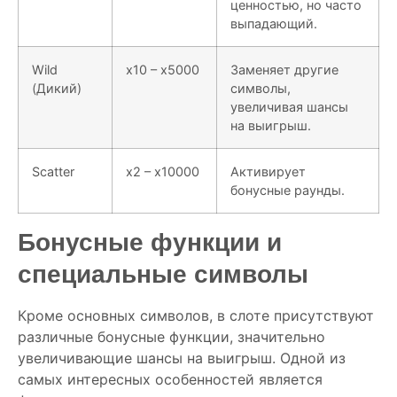
ценностью, но часто
выпадающий.
Wild
x10 – x5000
Заменяет другие
(Дикий)
символы,
увеличивая шансы
на выигрыш.
Scatter
x2 – x10000
Активирует
бонусные раунды.
Бонусные функции и
специальные символы
Кроме основных символов, в слоте присутствуют
различные бонусные функции, значительно
увеличивающие шансы на выигрыш. Одной из
самых интересных особенностей является