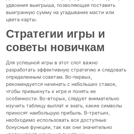
удвоения выигрыша, позволяющая поставить
выигранную сумму на угадывание масти или
цвета карты.
Стратегии игры и
советы новичкам
Для успешной игры в этот слот важно
разработать эффективную стратегию и следовать
определенным советам. Во-первых,
рекомендуется начинать с небольших ставок,
чтобы привыкнуть к игре и понять ее
особенности. Во-вторых, следует внимательно
изучить таблицу выплат и знать, какие символы
приносят наибольшую прибыль. В-третьих,
необходимо использовать все доступные
бонусные функции, так как они значительно