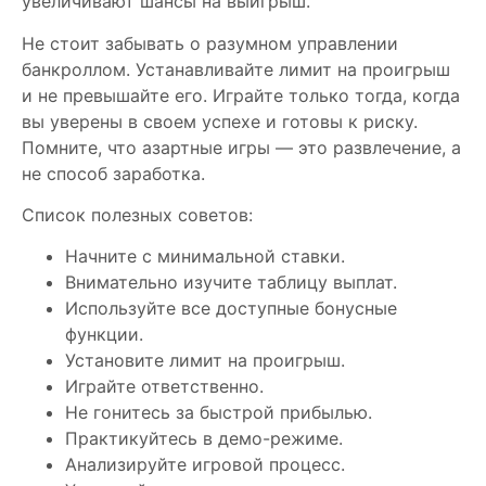
увеличивают шансы на выигрыш.
Не стоит забывать о разумном управлении
банкроллом. Устанавливайте лимит на проигрыш
и не превышайте его. Играйте только тогда, когда
вы уверены в своем успехе и готовы к риску.
Помните, что азартные игры — это развлечение, а
не способ заработка.
Список полезных советов:
Начните с минимальной ставки.
Внимательно изучите таблицу выплат.
Используйте все доступные бонусные
функции.
Установите лимит на проигрыш.
Играйте ответственно.
Не гонитесь за быстрой прибылью.
Практикуйтесь в демо-режиме.
Анализируйте игровой процесс.