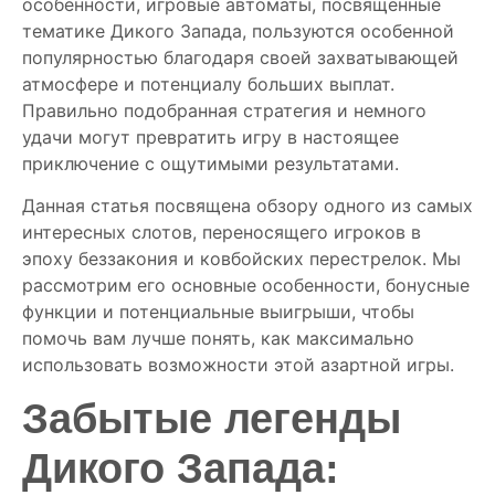
особенности, игровые автоматы, посвященные
тематике Дикого Запада, пользуются особенной
популярностью благодаря своей захватывающей
атмосфере и потенциалу больших выплат.
Правильно подобранная стратегия и немного
удачи могут превратить игру в настоящее
приключение с ощутимыми результатами.
Данная статья посвящена обзору одного из самых
интересных слотов, переносящего игроков в
эпоху беззакония и ковбойских перестрелок. Мы
рассмотрим его основные особенности, бонусные
функции и потенциальные выигрыши, чтобы
помочь вам лучше понять, как максимально
использовать возможности этой азартной игры.
Забытые легенды
Дикого Запада: