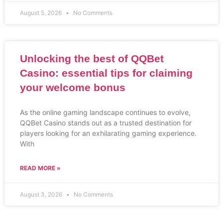
August 5, 2026
No Comments
Unlocking the best of QQBet
Casino: essential tips for claiming
your welcome bonus
As the online gaming landscape continues to evolve,
QQBet Casino stands out as a trusted destination for
players looking for an exhilarating gaming experience.
With
READ MORE »
August 3, 2026
No Comments