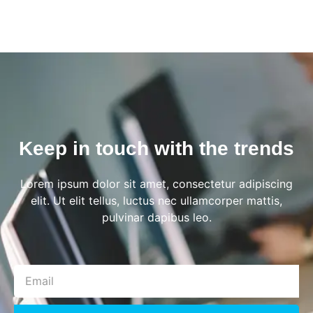
Keep in touch with the trends
Lorem ipsum dolor sit amet, consectetur adipiscing
elit. Ut elit tellus, luctus nec ullamcorper mattis,
pulvinar dapibus leo.