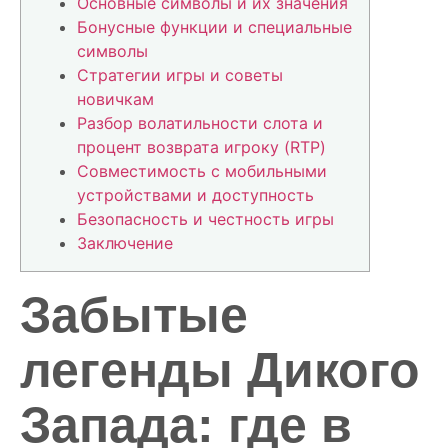
Основные символы и их значения
Бонусные функции и специальные
символы
Стратегии игры и советы
новичкам
Разбор волатильности слота и
процент возврата игроку (RTP)
Совместимость с мобильными
устройствами и доступность
Безопасность и честность игры
Заключение
Забытые
легенды Дикого
Запада: где в