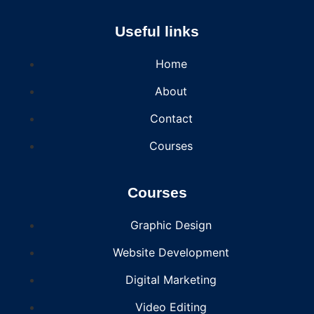
Useful links
Home
About
Contact
Courses
Courses
Graphic Design
Website Development
Digital Marketing
Video Editing