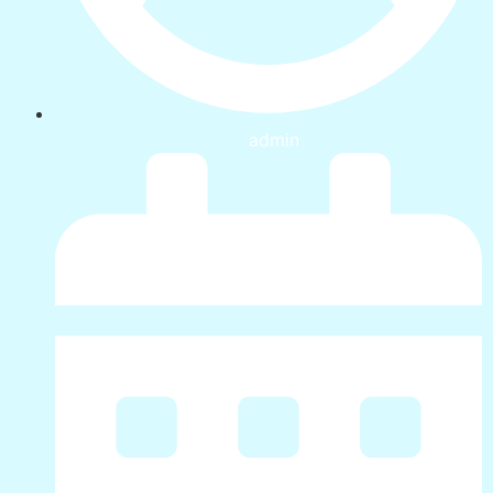
admin