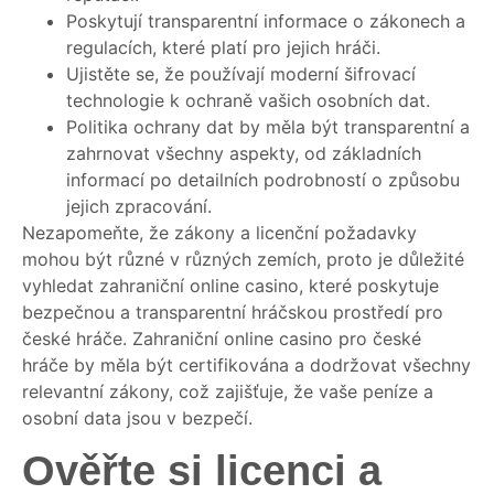
Poskytují transparentní informace o zákonech a
regulacích, které platí pro jejich hráči.
Ujistěte se, že používají moderní šifrovací
technologie k ochraně vašich osobních dat.
Politika ochrany dat by měla být transparentní a
zahrnovat všechny aspekty, od základních
informací po detailních podrobností o způsobu
jejich zpracování.
Nezapomeňte, že zákony a licenční požadavky
mohou být různé v různých zemích, proto je důležité
vyhledat zahraniční online casino, které poskytuje
bezpečnou a transparentní hráčskou prostředí pro
české hráče. Zahraniční online casino pro české
hráče by měla být certifikována a dodržovat všechny
relevantní zákony, což zajišťuje, že vaše peníze a
osobní data jsou v bezpečí.
Ověřte si licenci a