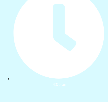
4:05 am