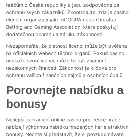
hráčům z České republiky a jsou zodpovědné za
ochranu svých zákazníků. Zkontrolujte, zda je casino
členem organizací jako eCOGRA nebo Gibraltar
Betting and Gaming Association, které poskytují
dodatečnou ochranu a záruku zákonnosti.
Nezapomeňte, že platnost licencí může být ověřena
na oficiálních webech těchto orgánů. Pokud casino
neukáže svou licenci, může to být znamení
nezákonných činností. Zákonnost je klíčová pro
ochranu vašich finančních zájmů a osobních údajů.
Porovnejte nabídku a
bonusy
Nejlepší zahraniční online casino pro české hráče
nabízejí výkonnou nabídku hrazených her a atraktivní
bonusy. Nechte si představit, že si prozkoumáváte