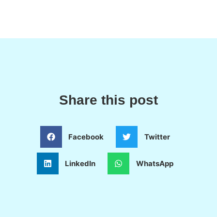
Share this post
Facebook
Twitter
LinkedIn
WhatsApp