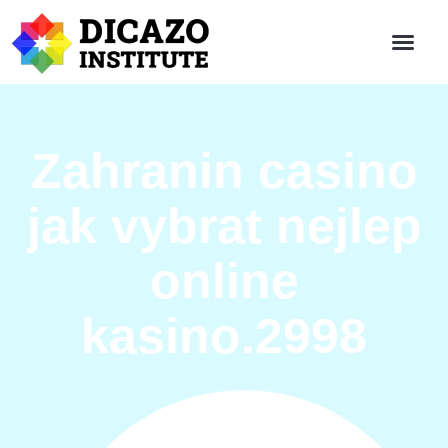
Zahranin casino
jak vybrat nejlep
online
kasino.2998