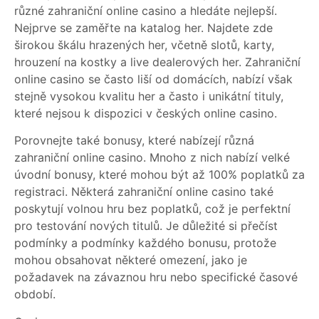
různé zahraniční online casino a hledáte nejlepší.
Nejprve se zaměřte na katalog her. Najdete zde
širokou škálu hrazených her, včetně slotů, karty,
hrouzení na kostky a live dealerových her. Zahraniční
online casino se často liší od domácích, nabízí však
stejně vysokou kvalitu her a často i unikátní tituly,
které nejsou k dispozici v českých online casino.
Porovnejte také bonusy, které nabízejí různá
zahraniční online casino. Mnoho z nich nabízí velké
úvodní bonusy, které mohou být až 100% poplatků za
registraci. Některá zahraniční online casino také
poskytují volnou hru bez poplatků, což je perfektní
pro testování nových titulů. Je důležité si přečíst
podmínky a podmínky každého bonusu, protože
mohou obsahovat některé omezení, jako je
požadavek na závaznou hru nebo specifické časové
období.