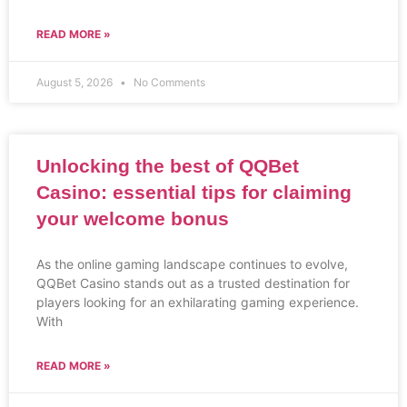
READ MORE »
August 5, 2026
No Comments
Unlocking the best of QQBet
Casino: essential tips for claiming
your welcome bonus
As the online gaming landscape continues to evolve,
QQBet Casino stands out as a trusted destination for
players looking for an exhilarating gaming experience.
With
READ MORE »