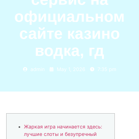
официальном
сайте казино
водка, гд
admin
May 1, 2026
7:35 pm
Жаркая игра начинается здесь:
лучшие слоты и безупречный