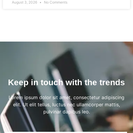
August 3, 2026
No Comments
Keep in touch with the trends
Lorem ipsum dolor sit amet, consectetur adipiscing
elit. Ut elit tellus, luctus nec ullamcorper mattis,
pulvinar dapibus leo.