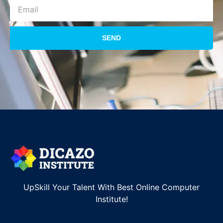
SEND
UpSkill Your Talent With Best Online Computer
Institute!