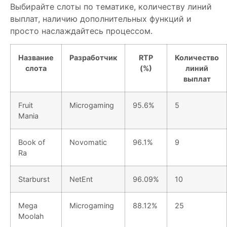
Выбирайте слоты по тематике, количеству линий
выплат, наличию дополнительных функций и
просто наслаждайтесь процессом.
Название
Разработчик
RTP
Количество
слота
(%)
линий
выплат
Fruit
Microgaming
95.6%
5
Mania
Book of
Novomatic
96.1%
9
Ra
Starburst
NetEnt
96.09%
10
Mega
Microgaming
88.12%
25
Moolah