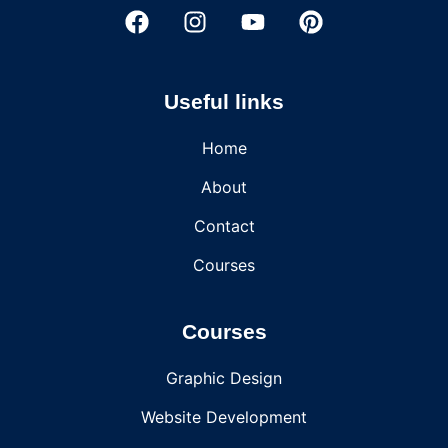
Useful links
Home
About
Contact
Courses
Courses
Graphic Design
Website Development