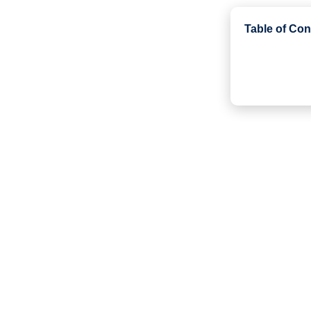
Table of Con