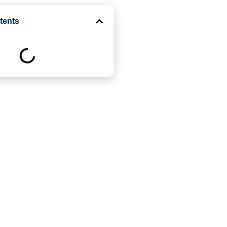
tents