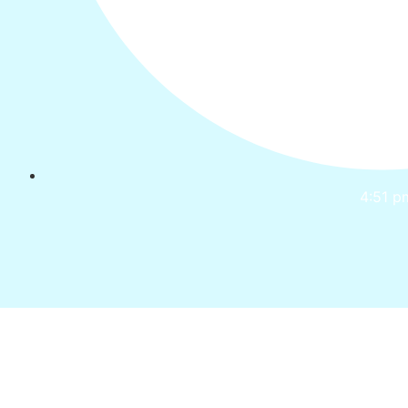
4:51 p