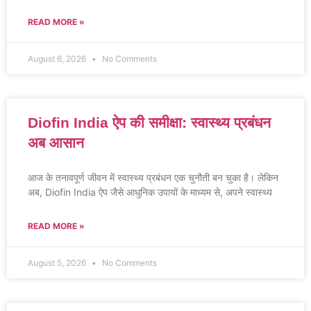
READ MORE »
August 6, 2026
No Comments
Diofin India ऐप की समीक्षा: स्वास्थ्य प्रबंधन
अब आसान
आज के तनावपूर्ण जीवन में स्वास्थ्य प्रबंधन एक चुनौती बन चुका है। लेकिन
अब, Diofin India ऐप जैसे आधुनिक उपायों के माध्यम से, अपने स्वास्थ्य
READ MORE »
August 5, 2026
No Comments