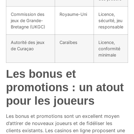
Commission des
Royaume-Uni
Licence,
jeux de Grande-
sécurité, jeu
Bretagne (UKGC)
responsable
Autorité des jeux
Caraïbes
Licence,
de Curaçao
conformité
minimale
Les bonus et
promotions : un atout
pour les joueurs
Les bonus et promotions sont un excellent moyen
d’attirer de nouveaux joueurs et de fidéliser les
clients existants. Les casinos en ligne proposent une