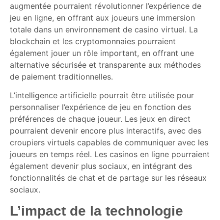
augmentée pourraient révolutionner l’expérience de
jeu en ligne, en offrant aux joueurs une immersion
totale dans un environnement de casino virtuel. La
blockchain et les cryptomonnaies pourraient
également jouer un rôle important, en offrant une
alternative sécurisée et transparente aux méthodes
de paiement traditionnelles.
L’intelligence artificielle pourrait être utilisée pour
personnaliser l’expérience de jeu en fonction des
préférences de chaque joueur. Les jeux en direct
pourraient devenir encore plus interactifs, avec des
croupiers virtuels capables de communiquer avec les
joueurs en temps réel. Les casinos en ligne pourraient
également devenir plus sociaux, en intégrant des
fonctionnalités de chat et de partage sur les réseaux
sociaux.
L’impact de la technologie