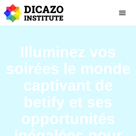
Illuminez vos
soirées le monde
captivant de
betify et ses
opportunités
inégalées pour