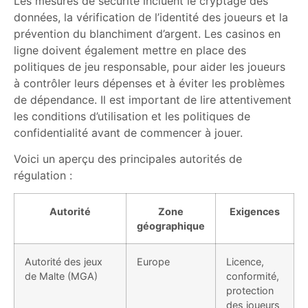
Les mesures de sécurité incluent le cryptage des
données, la vérification de l’identité des joueurs et la
prévention du blanchiment d’argent. Les casinos en
ligne doivent également mettre en place des
politiques de jeu responsable, pour aider les joueurs
à contrôler leurs dépenses et à éviter les problèmes
de dépendance. Il est important de lire attentivement
les conditions d’utilisation et les politiques de
confidentialité avant de commencer à jouer.
Voici un aperçu des principales autorités de
régulation :
Autorité
Zone
Exigences
géographique
Autorité des jeux
Europe
Licence,
de Malte (MGA)
conformité,
protection
des joueurs