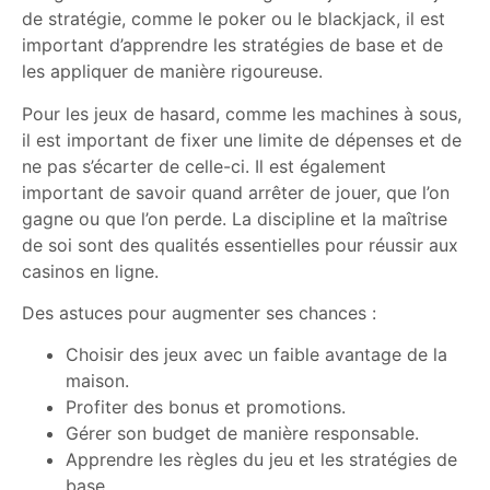
de stratégie, comme le poker ou le blackjack, il est
important d’apprendre les stratégies de base et de
les appliquer de manière rigoureuse.
Pour les jeux de hasard, comme les machines à sous,
il est important de fixer une limite de dépenses et de
ne pas s’écarter de celle-ci. Il est également
important de savoir quand arrêter de jouer, que l’on
gagne ou que l’on perde. La discipline et la maîtrise
de soi sont des qualités essentielles pour réussir aux
casinos en ligne.
Des astuces pour augmenter ses chances :
Choisir des jeux avec un faible avantage de la
maison.
Profiter des bonus et promotions.
Gérer son budget de manière responsable.
Apprendre les règles du jeu et les stratégies de
base.