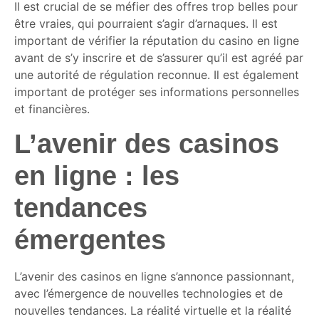
Il est crucial de se méfier des offres trop belles pour
être vraies, qui pourraient s’agir d’arnaques. Il est
important de vérifier la réputation du casino en ligne
avant de s’y inscrire et de s’assurer qu’il est agréé par
une autorité de régulation reconnue. Il est également
important de protéger ses informations personnelles
et financières.
L’avenir des casinos
en ligne : les
tendances
émergentes
L’avenir des casinos en ligne s’annonce passionnant,
avec l’émergence de nouvelles technologies et de
nouvelles tendances. La réalité virtuelle et la réalité