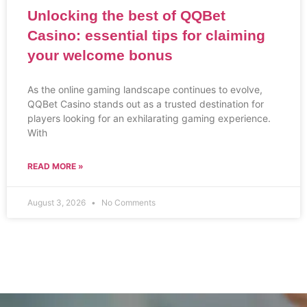
Unlocking the best of QQBet
Casino: essential tips for claiming
your welcome bonus
As the online gaming landscape continues to evolve,
QQBet Casino stands out as a trusted destination for
players looking for an exhilarating gaming experience.
With
READ MORE »
August 3, 2026
No Comments