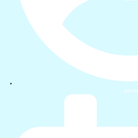
admin