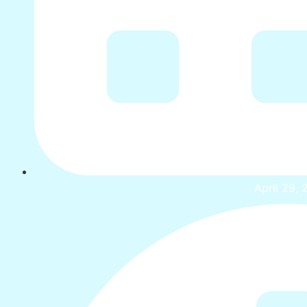
April 29,