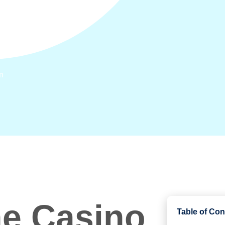
m
ne Casino
Table of Con