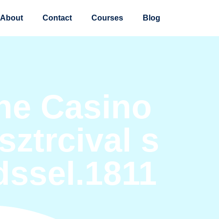
About
Contact
Courses
Blog
ne Casino
sztrcival s
dssel.1811