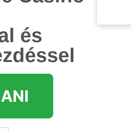
al és
ezdéssel
ZANI