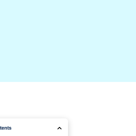
tents