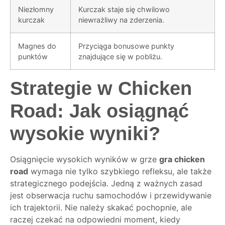
Niezłomny
Kurczak staje się chwilowo
kurczak
niewrażliwy na zderzenia.
Magnes do
Przyciąga bonusowe punkty
punktów
znajdujące się w pobliżu.
Strategie w Chicken
Road: Jak osiągnąć
wysokie wyniki?
Osiągnięcie wysokich wyników w grze
gra chicken
road
wymaga nie tylko szybkiego refleksu, ale także
strategicznego podejścia. Jedną z ważnych zasad
jest obserwacja ruchu samochodów i przewidywanie
ich trajektorii. Nie należy skakać pochopnie, ale
raczej czekać na odpowiedni moment, kiedy