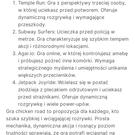
Temple Run: Gra z perspektywy trzeciej osoby,
w której uciekasz przed potworem. Oferuje
dynamiczną rozgrywkę i wymagające
przeszkody.
Subway Surfers: Ucieczka przed policją w
metrze. Gra charakteryzuje się szybkim tempem
akcji i różnorodnymi lokacjami.
Agar.io: Gra online, w której kontrolujesz amebę
i próbujesz pożreć inne komórki. Wymaga
strategicznego myślenia i umiejętności unikania
większych przeciwników.
Jetpack Joyride: Wcielasz się w postać
złodzieja z plecakiem odrzutowym i uciekasz
przed strażnikami. Oferuje dynamiczną
rozgrywkę i wiele power-upów.
Gra chicken road to propozycja dla każdego, kto
szuka szybkiej i wciągającej rozrywki. Prosta
mechanika, dynamiczna akcja i rosnący poziom
trudności sprawiają, że gra potrafi wciągnąć na