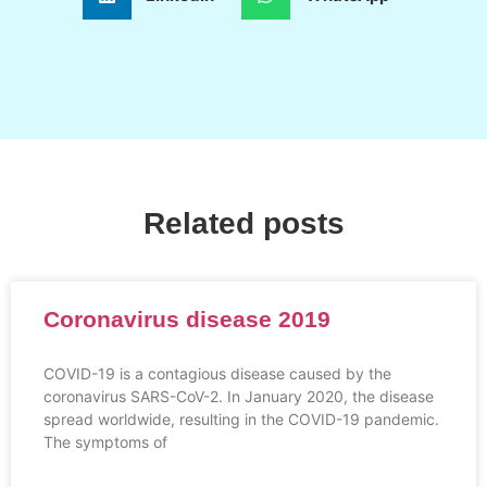
Related posts
Coronavirus disease 2019
COVID-19 is a contagious disease caused by the
coronavirus SARS-CoV-2. In January 2020, the disease
spread worldwide, resulting in the COVID-19 pandemic.
The symptoms of