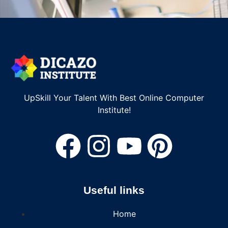
UpSkill Your Talent With Best Online Computer
Institute!
Useful links
Home