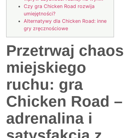
Czy gra Chicken Road rozwija
umiejętności?
Alternatywy dla Chicken Road: inne
gry zręcznościowe
Przetrwaj chaos
miejskiego
ruchu: gra
Chicken Road –
adrenalina i
satysfakcja z