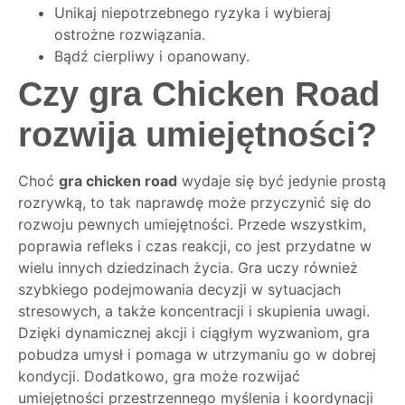
Unikaj niepotrzebnego ryzyka i wybieraj
ostrożne rozwiązania.
Bądź cierpliwy i opanowany.
Czy gra Chicken Road
rozwija umiejętności?
Choć
gra chicken road
wydaje się być jedynie prostą
rozrywką, to tak naprawdę może przyczynić się do
rozwoju pewnych umiejętności. Przede wszystkim,
poprawia refleks i czas reakcji, co jest przydatne w
wielu innych dziedzinach życia. Gra uczy również
szybkiego podejmowania decyzji w sytuacjach
stresowych, a także koncentracji i skupienia uwagi.
Dzięki dynamicznej akcji i ciągłym wyzwaniom, gra
pobudza umysł i pomaga w utrzymaniu go w dobrej
kondycji. Dodatkowo, gra może rozwijać
umiejętności przestrzennego myślenia i koordynacji