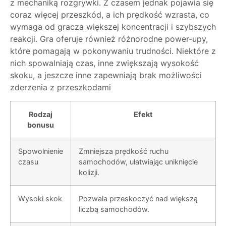
z mechaniką rozgrywki. Z czasem jednak pojawia się
coraz więcej przeszkód, a ich prędkość wzrasta, co
wymaga od gracza większej koncentracji i szybszych
reakcji. Gra oferuje również różnorodne power-upy,
które pomagają w pokonywaniu trudności. Niektóre z
nich spowalniają czas, inne zwiększają wysokość
skoku, a jeszcze inne zapewniają brak możliwości
zderzenia z przeszkodami
Rodzaj
Efekt
bonusu
Spowolnienie
Zmniejsza prędkość ruchu
czasu
samochodów, ułatwiając uniknięcie
kolizji.
Wysoki skok
Pozwala przeskoczyć nad większą
liczbą samochodów.