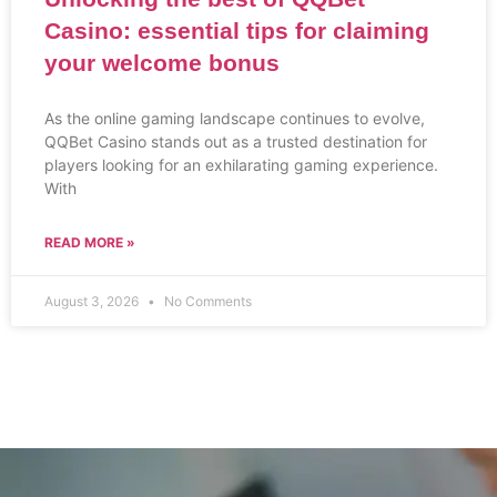
Casino: essential tips for claiming
your welcome bonus
As the online gaming landscape continues to evolve,
QQBet Casino stands out as a trusted destination for
players looking for an exhilarating gaming experience.
With
READ MORE »
August 3, 2026
No Comments