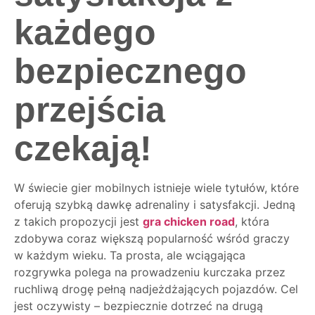
każdego
bezpiecznego
przejścia
czekają!
W świecie gier mobilnych istnieje wiele tytułów, które
oferują szybką dawkę adrenaliny i satysfakcji. Jedną
z takich propozycji jest
gra chicken road
, która
zdobywa coraz większą popularność wśród graczy
w każdym wieku. Ta prosta, ale wciągająca
rozgrywka polega na prowadzeniu kurczaka przez
ruchliwą drogę pełną nadjeżdżających pojazdów. Cel
jest oczywisty – bezpiecznie dotrzeć na drugą