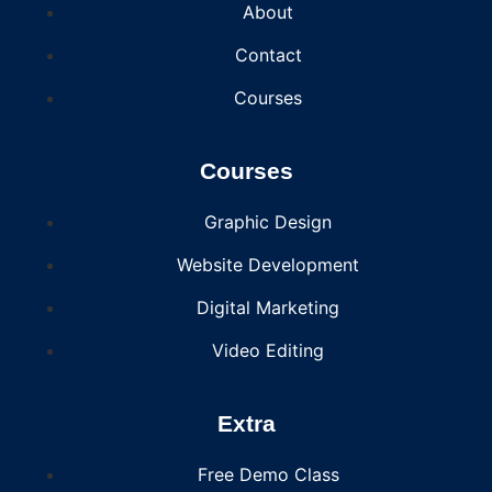
About
Contact
Courses
Courses
Graphic Design
Website Development
Digital Marketing
Video Editing
Extra
Free Demo Class