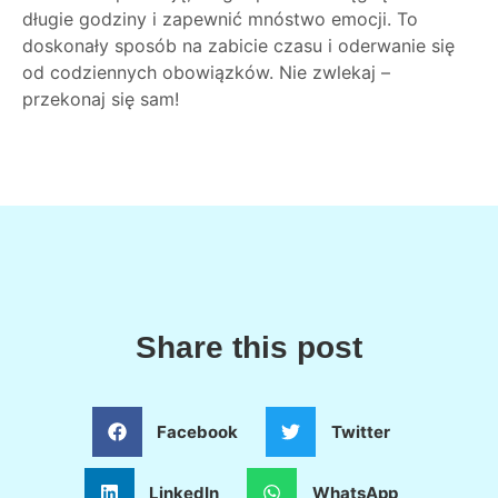
długie godziny i zapewnić mnóstwo emocji. To
doskonały sposób na zabicie czasu i oderwanie się
od codziennych obowiązków. Nie zwlekaj –
przekonaj się sam!
Share this post
Facebook
Twitter
LinkedIn
WhatsApp