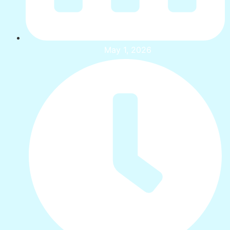
May 1, 2026